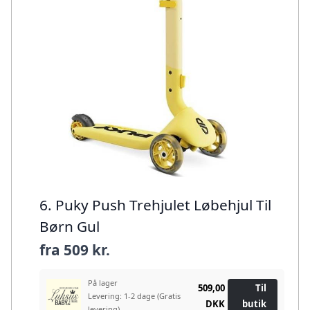
6. Puky Push Trehjulet Løbehjul Til
Børn Gul
fra
509 kr.
På lager
509,00
Til
Levering: 1-2 dage
(Gratis
DKK
butik
levering)