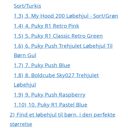
Sort/Turkis
1.3)
3. My Hood 200 Løbehjul - Sort/Grøn
1.4)
4. Puky R1 Retro Pink
1.5)
5. Puky R1 Classic Retro Green
1.6)
6. Puky Push Trehjulet Løbehjul Til
Børn Gul
1.7)
7. Puky Push Blue
1.8)
8. Boldcube Sky027 Trehjulet
Løbehjul
1.9)
9. Puky Push Raspberry
1.10)
10. Puky R1 Pastel Blue
2)
Find et løbehjul til børn, i den perfekte
størrelse