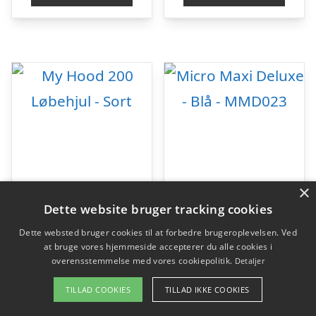
×
Dette website bruger tracking cookies
Dette websted bruger cookies til at forbedre brugeroplevelsen. Ved
at bruge vores hjemmeside accepterer du alle cookies i
overensstemmelse med vores cookiepolitik.
Detaljer
My Hood 200 Løbehjul – Sort
Micro Maxi Deluxe – Blå – MMD023
TILLAD COOKIES
TILLAD IKKE COOKIES
kr.
499,00
kr.
1.099,00