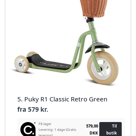
5. Puky R1 Classic Retro Green
fra
579 kr.
På lager
579,00
Til
Levering: 1 dage
(Gratis
DKK
butik
levering)