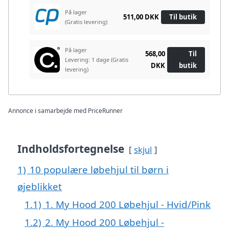
På lager
511,00 DKK
Til butik
(Gratis levering)
På lager
568,00
Til
Levering: 1 dage
(Gratis
DKK
butik
levering)
Annonce i samarbejde med PriceRunner
Indholdsfortegnelse
skjul
1)
10 populære løbehjul til børn i
øjeblikket
1.1)
1. My Hood 200 Løbehjul - Hvid/Pink
1.2)
2. My Hood 200 Løbehjul -