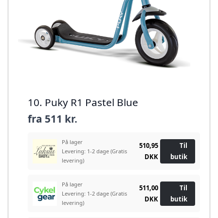
10. Puky R1 Pastel Blue
fra
511 kr.
På lager
510,95
Til
Levering: 1-2 dage
(Gratis
DKK
butik
levering)
På lager
511,00
Til
Levering: 1-2 dage
(Gratis
DKK
butik
levering)