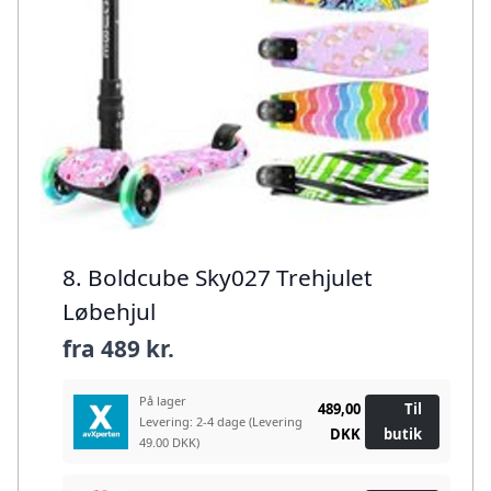
8. Boldcube Sky027 Trehjulet
Løbehjul
fra
489 kr.
På lager
489,00
Til
Levering: 2-4 dage
(Levering
DKK
butik
49.00 DKK)