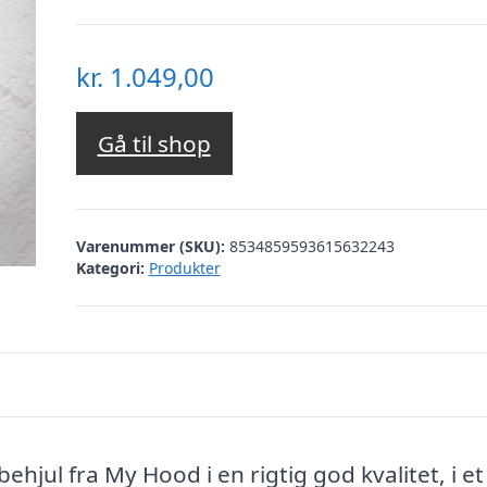
kr.
1.049,00
Gå til shop
Varenummer (SKU):
8534859593615632243
Kategori:
Produkter
hjul fra My Hood i en rigtig god kvalitet, i et