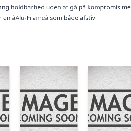
å lang holdbarhed uden at gå på kompromis m
en âAlu-Frameâ som både afstiv