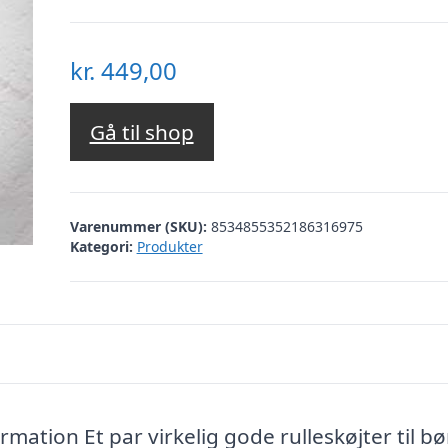
kr.
449,00
Gå til shop
Varenummer (SKU):
8534855352186316975
Kategori:
Produkter
ation Et par virkelig gode rulleskøjter til bør