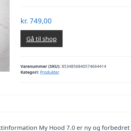
kr.
749,00
Gå til shop
Varenummer (SKU):
8534856840574664414
Kategori:
Produkter
ktinformation My Hood 7.0 er ny og forbedret